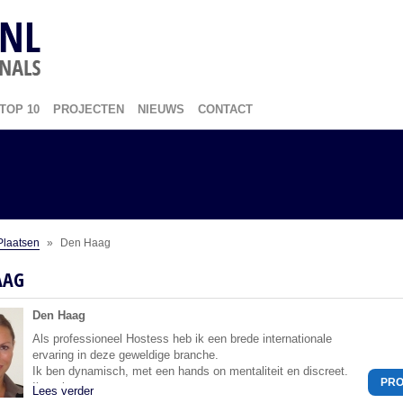
TOP 10
PROJECTEN
NIEUWS
CONTACT
Plaatsen
»
Den Haag
AAG
Den Haag
Als professioneel Hostess heb ik een brede internationale
ervaring in deze geweldige branche.
Ik ben dynamisch, met een hands on mentaliteit en discreet.
PRO
Ik verleen graa...
Lees verder