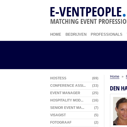
HOME
BEDRIJVEN
PROFESSIONALS
Home
»
HOSTESS
(69)
CONFERENCE ASSI...
(33)
DEN H
EVENT MANAGER
(25)
HOSPITALITY MOD...
(16)
SENIOR EVENT MA...
(7)
VISAGIST
(5)
FOTOGRAAF
(2)