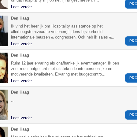
omdat Hospitality mij op het lijf is geschreven. I...
PRO
Lees verder
Den Haag
Ik vind het heerlijk om Hospitality assistance op het
allerhoogste niveau te verlenen, tijdens bijvoorbeeld
internationale beurzen & congressen. Ook heb ik sales &...
PRO
Lees verder
Den Haag
Ruim 12 jaar ervaring als onafhankelijk eventmanager. Ik ben
zeer resultaatgericht met uitstekende interpersoonlijke en
motiverende kwaliteiten. Ervaring met budgetcontro...
PRO
Lees verder
Den Haag
...
PRO
Lees verder
Den Haag